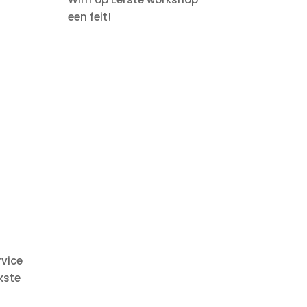
een feit!
rvice
kste