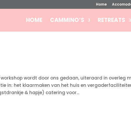
Home
Accomoda
HOME
CAMMINO’S
RETREATS
t/workshop wordt door ons gedaan, uiteraard in overleg 
e in: het klaarmaken van het huis en vergaderfaciliteite
drankje & hapje) catering voor...