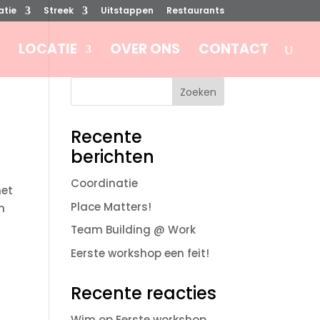
tie
Streek
Uitstappen
Restaurants
LOCATIE
OVER ONS
CONTACT
Recente
berichten
Coordinatie
met
Place Matters!
n
Team Building @ Work
Eerste workshop een feit!
Recente reacties
Wim
op
Eerste workshop