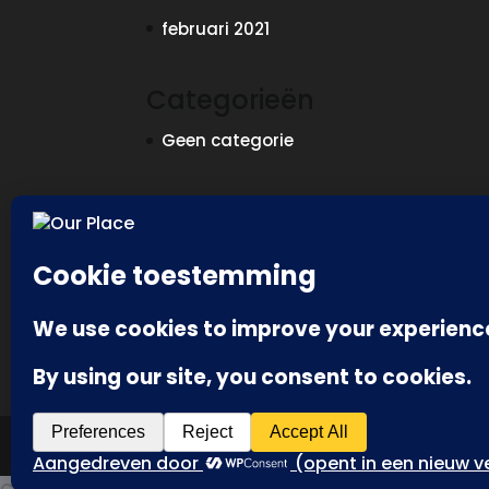
februari 2021
Categorieën
Geen categorie
Meta
Login
Vermeldingen feed
Reacties feed
WordPress.org
Designed by
Elegant Themes
| Powered