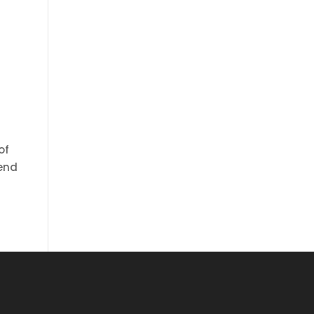
of
tend