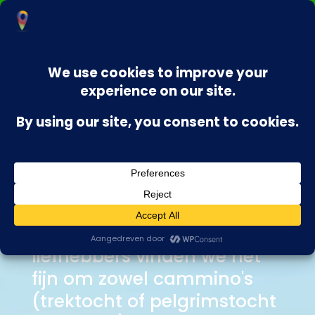
OUR PLACE
Cammino's en
Retreats
Als gepassioneerde Italië
liefhebbers vinden we het
fijn om zowel cammino's
(trektocht of pelgrimstocht