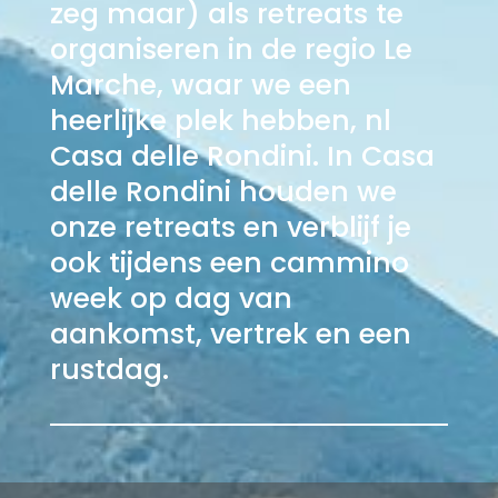
zeg maar) als retreats te
organiseren in de regio Le
Marche, waar we een
heerlijke plek hebben, nl
Casa delle Rondini. In Casa
delle Rondini houden we
onze retreats en verblijf je
ook tijdens een cammino
week op dag van
aankomst, vertrek en een
rustdag.