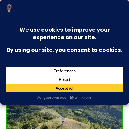
Rondje Casa Rondini – Montevecchio en
terug